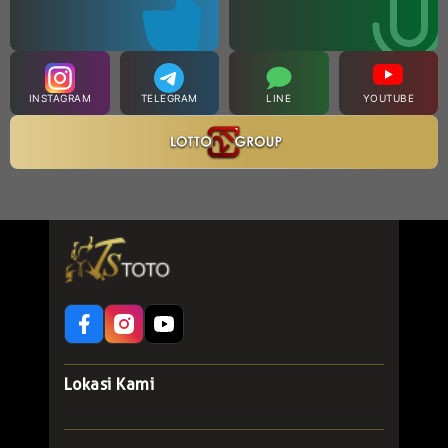
INSTAGRAM
TELEGRAM
LINE
YOUTUBE
Lokasi Kami