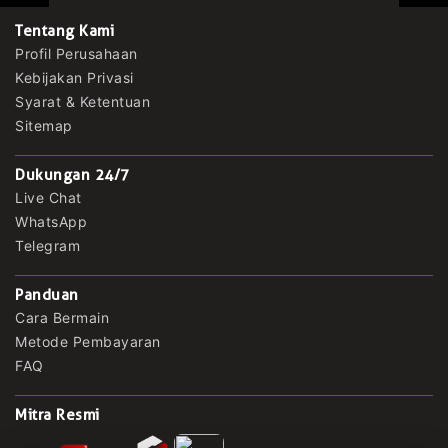
Tentang Kami
Profil Perusahaan
Kebijakan Privasi
Syarat & Ketentuan
Sitemap
Dukungan 24/7
Live Chat
WhatsApp
Telegram
Panduan
Cara Bermain
Metode Pembayaran
FAQ
Mitra Resmi